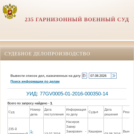
235 ГАРНИЗОННЫЙ ВОЕННЫЙ СУД
СУДЕБНОЕ ДЕЛОПРОИЗВОДСТВО
Вывести список дел, назначенных на дату
Поиск информации по делам
УИД: 77GV0005-01-2016-000350-14
Всего по запросу найдено -
1
.
Номер
Дата
Информация
Дата
Суд
Судья
Решен
дела
поступления
по делу
решения
Насиров
Завир
235-й
1-
Закирович -
Каширин
Вынес
гарнизонный
13.07.2016
03.08.2016