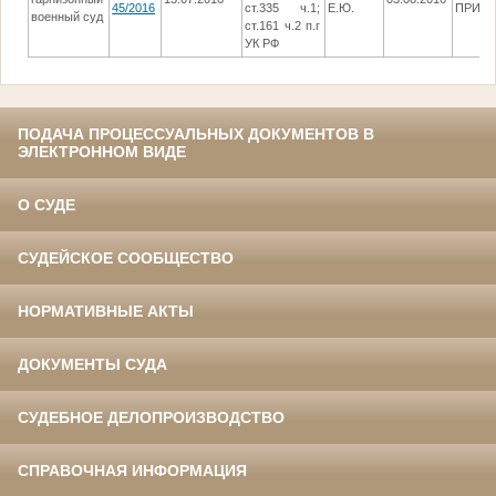
45/2016
ст.335 ч.1;
Е.Ю.
ПРИГ
военный суд
ст.161 ч.2 п.г
УК РФ
ПОДАЧА ПРОЦЕССУАЛЬНЫХ ДОКУМЕНТОВ В
ЭЛЕКТРОННОМ ВИДЕ
О СУДЕ
СУДЕЙСКОЕ СООБЩЕСТВО
НОРМАТИВНЫЕ АКТЫ
ДОКУМЕНТЫ СУДА
СУДЕБНОЕ ДЕЛОПРОИЗВОДСТВО
СПРАВОЧНАЯ ИНФОРМАЦИЯ